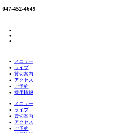
コ
047-452-4649
ン
テ
ン
ツ
に
ス
キ
ッ
メニュー
プ
ライブ
貸切案内
アクセス
ご予約
採用情報
メニュー
ライブ
貸切案内
アクセス
ご予約