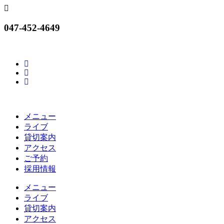
コ
ン
047-452-4649
テ
ン
ツ
に
ス
キ
ッ
プ
メニュー
ライブ
貸切案内
アクセス
ご予約
採用情報
メニュー
ライブ
貸切案内
アクセス