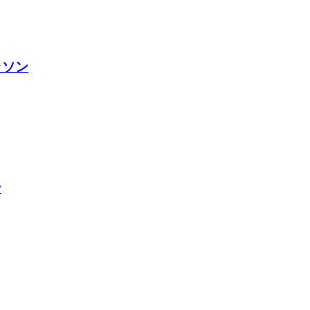
コラソン
ン