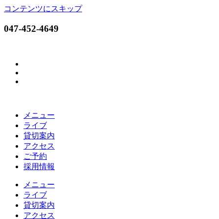
コンテンツにスキップ
047-452-4649
メニュー
ライブ
貸切案内
アクセス
ご予約
採用情報
メニュー
ライブ
貸切案内
アクセス