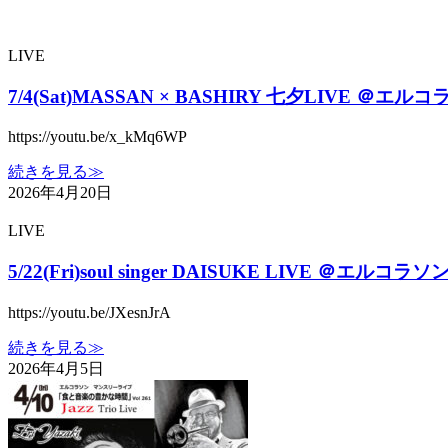
LIVE
7/4(Sat)MASSAN × BASHIRY 七夕LIVE ＠エル
https://youtu.be/x_kMq6WP
続きを見る≫
2026年4月20日
LIVE
5/22(Fri)soul singer DAISUKE LIVE ＠エルコラソ
https://youtu.be/JXesnJrA
続きを見る≫
2026年4月5日