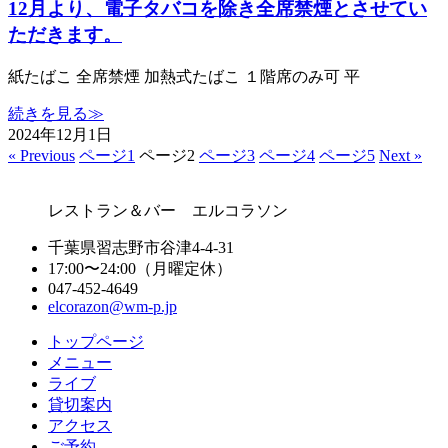
12月より、電子タバコを除き全席禁煙とさせてい
ただきます。
紙たばこ 全席禁煙 加熱式たばこ １階席のみ可 平
続きを見る≫
2024年12月1日
« Previous
ページ
1
ページ
2
ページ
3
ページ
4
ページ
5
Next »
レストラン＆バー エルコラソン
千葉県習志野市谷津4-4-31
17:00〜24:00（月曜定休）
047-452-4649
elcorazon@wm-p.jp
トップページ
メニュー
ライブ
貸切案内
アクセス
ご予約