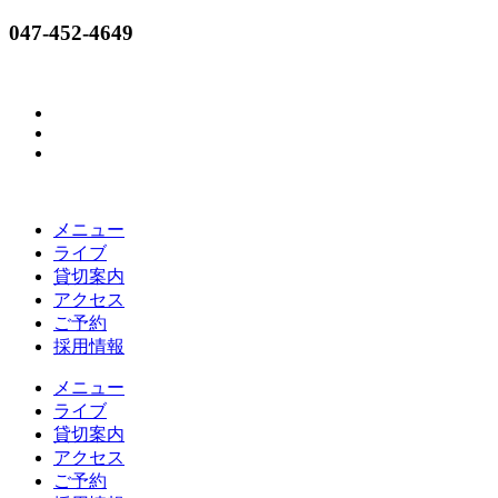
コ
047-452-4649
ン
テ
ン
ツ
に
ス
キ
ッ
メニュー
プ
ライブ
貸切案内
アクセス
ご予約
採用情報
メニュー
ライブ
貸切案内
アクセス
ご予約