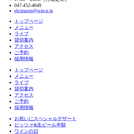
047-452-4649
elcorazon@wm-p.jp
トップページ
メニュー
ライブ
貸切案内
アクセス
ご予約
採用情報
トップページ
メニュー
ライブ
貸切案内
アクセス
ご予約
採用情報
お祝いにスペシャルデザート
ピッツァ&生ビール半額
ワインの日