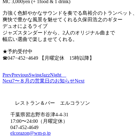
MC 3,000yen (+ 1food & 1 drink)
力強く色鮮やかなサウンドを奏でる島裕介のトランペット、
爽快で豊かな風景を魅せてくれる久保田浩之のギター
デュオによるライブ
ジャズスタンダードから、2人のオリジナル曲まで
幅広い選曲で楽しませてくれる。
★予約受付中
☎︎047−452−4649 【月曜定休 15時以降】
Prev
Previous
SwingJazzNight
Next
7〜８月の営業日のお知らせ
Next
レストラン＆バー エルコラソン
千葉県習志野市谷津4-4-31
17:00〜24:00（月曜定休）
047-452-4649
elcorazon@wm-p.jp